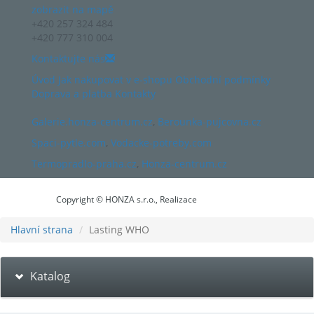
zobrazit na mapě
+420 257 324 484
+420 777 310 004
Kontaktujte nás
Úvod
Jak nakupovat v e-shopu
Obchodní podmínky
Doprava a platba
Kontakty
Galerie.honza-centrum.cz
,
Berounka-pujcovna.cz
Spaci-pytle.com
,
Vodacke-potreby.com
Termopradlo-praha.cz
,
Honza-centrum.cz
Copyright © HONZA s.r.o., Realizace
Hlavní strana
Lasting WHO
Katalog