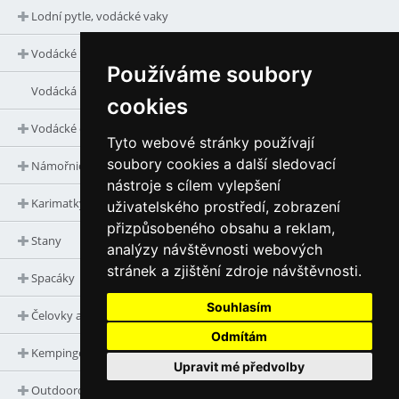
Lodní pytle, vodácké vaky
Vodácké potřeby
Používáme soubory
Vodácká literatura
cookies
Vodácké oblečení
Tyto webové stránky používají
soubory cookies a další sledovací
Námořnická trika a doplňky
nástroje s cílem vylepšení
Karimatky
uživatelského prostředí, zobrazení
přizpůsobeného obsahu a reklam,
Stany
analýzy návštěvnosti webových
stránek a zjištění zdroje návštěvnosti.
Spacáky
Souhlasím
Čelovky a svítilny
Odmítám
Kempingové vařiče, nádobí, termosky
Upravit mé předvolby
Outdoorové vybavení a doplňky