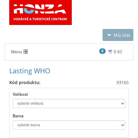
Toggle
Můj účet
navigation
0
0 Kč
Toggle
Menu
navigation
Lasting WHO
Kód produktu:
93165
Velikost
Barva