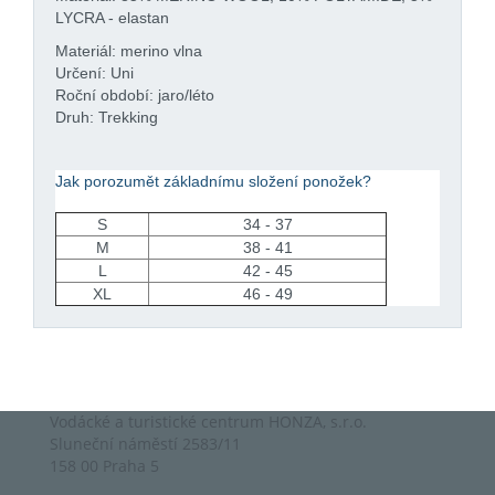
LYCRA - elastan
Materiál: merino vlna
Určení: Uni
Roční období: jaro/léto
Druh: Trekking
Jak porozumět základnímu složení ponožek?
S
34 - 37
M
38 - 41
L
42 - 45
XL
46 - 49
Cincinnati Bengals jerseys
Cleveland Browns jerseys
Dallas
Vodácké a turistické centrum HONZA, s.r.o.
Cowboys jerseys
Denver Broncos jerseys
Detroit Lions jerseys
Sluneční náměstí 2583/11
Green Bay Packers jerseys
Houston Texans jerseys
Indianapolis
158 00 Praha 5
Colts jerseys
Jacksonville Jaguars jerseys