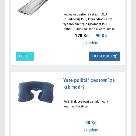
Podložka opatřená reflexní ALU
(hliníkovou) fólií, která odráží zpět
vyzařované teplo (pokládat fólií
nahoru). Jsou skladné a velmi lehké.
Ideální pro letní turistiku a
120 Kč
90 Kč
cykloturistiku. Chrání před chladem,
skladem
vlhkem
DETAIL
DO KOŠÍKU
Yate polštář cestovní za
krk modrý
Polštářek cestovní za krk modrý
Rozměr: 43x26 cm
90 Kč
skladem