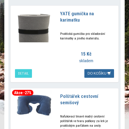
YATE gumička na
karimatku
Praktická gumička pro skladování
karimatky a jiného materiálu.
15 Kč
skladem
DETAIL
DO KOŠÍKU
Akce -27%
Polštářek cestovní
semišový
Nafukovací tmavě modrý cestovní
polštářek ve tvaru podkovy za krk je
praktickým parťákem na cesty.