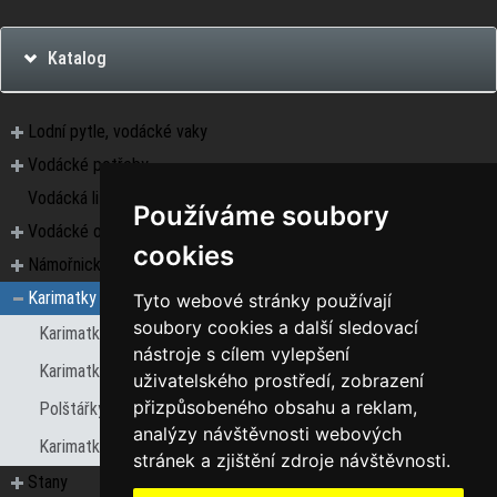
Katalog
Lodní pytle, vodácké vaky
Vodácké potřeby
Vodácká literatura
Používáme soubory
Vodácké oblečení
cookies
Námořnická trika a doplňky
Karimatky
Tyto webové stránky používají
soubory cookies a další sledovací
Karimatky pěnové
nástroje s cílem vylepšení
Karimatky samonafukovací
uživatelského prostředí, zobrazení
přizpůsobeného obsahu a reklam,
Polštářky, alumatky, doplňky
analýzy návštěvnosti webových
Karimatky nafukovaci
stránek a zjištění zdroje návštěvnosti.
Stany