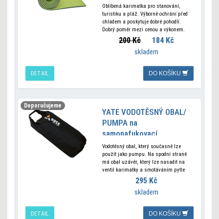
Oblíbená karimatka pro stanování,
turistiku a pláž. Výborně ochrání před
chladem a poskytuje dobré pohodlí.
Dobrý poměr mezi cenou a výkonem.
PARAMETRY Materiál: polyethylen
200 Kč
184 Kč
Rozměr: 180x50x1 cm Hmotnost: 280g
skladem
Tepelný odpor: 1, 5
DETAIL
DO KOŠÍKU
Doporučujeme
YATE VODOTĚSNÝ OBAL/
PUMPA na
samonafukovací
karimatky
Vodotěsný obal, který současně lze
použít jako pumpu. Na spodní straně
má obal uzávěr, který lze nasadit na
ventil karimatky a smotáváním pytle
se vhání vzduch do karimatky.
295 Kč
skladem
DETAIL
DO KOŠÍKU