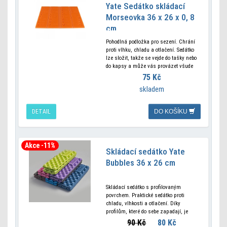
Yate Sedátko skládací
Morseovka 36 x 26 x 0, 8
cm
Pohodlná podložka pro sezení. Chrání
proti vlhku, chladu a otlačení. Sedátko
lze složit, takže se vejde do tašky nebo
do kapsy a může vás provázet všude
na cestách. Materiál Polyethylen
75 Kč
Tepelný
skladem
DETAIL
DO KOŠÍKU
Akce -11%
Skládací sedátko Yate
Bubbles 36 x 26 cm
Skládací sedátko s profilovaným
povrchem. Praktické sedátko proti
chladu, vlhkosti a otlačení. Díky
profilům, které do sebe zapadají, je
sedátko po složení menší, ale
90 Kč
80 Kč