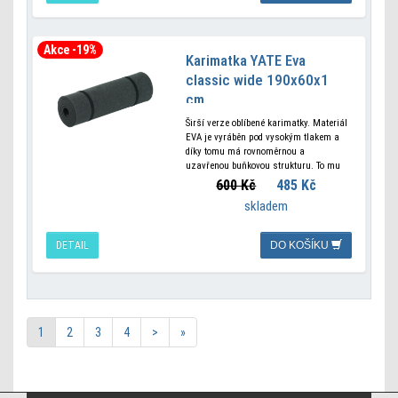
Akce -19%
Karimatka YATE Eva
classic wide 190x60x1
cm
Širší verze oblíbené karimatky. Materiál
EVA je vyráběn pod vysokým tlakem a
díky tomu má rovnoměrnou a
uzavřenou buňkovou strukturu. To mu
zajišťuje výbornou mechanickou
600 Kč
485 Kč
odolnost, je tvarově stálý a
skladem
DETAIL
DO KOŠÍKU
1
2
3
4
>
»