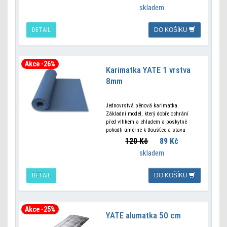
poskytuje stejné
skladem
DETAIL
DO KOŠÍKU
Akce -26%
Karimatka YATE 1 vrstva
8mm
Jednovrstvá pěnová karimatka.
Základní model, který dobře ochrání
před vlhkem a chladem a poskytně
pohodlí úměrně k tloušťce a stavu
terénu. PARAMETRY Materiál:
120 Kč
89 Kč
Polyetylen Hmotnost: 210 g Rozměr:
skladem
180x50x0, 8 cm Tepelný odpor: 1, 2
DETAIL
DO KOŠÍKU
Akce -25%
YATE alumatka 50 cm