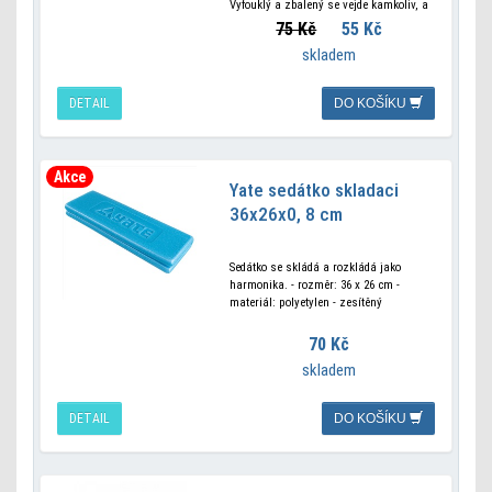
Vyfouklý a zbalený se vejde kamkoliv, a
nafouklý skvěle poslouží k zpříjemnění
75 Kč
55 Kč
dlouhých cest.
skladem
DETAIL
DO KOŠÍKU
Akce
Yate sedátko skladaci
36x26x0, 8 cm
Sedátko se skládá a rozkládá jako
harmonika. - rozměr: 36 x 26 cm -
materiál: polyetylen - zesítěný
70 Kč
skladem
DETAIL
DO KOŠÍKU