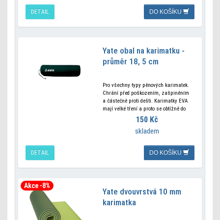
DETAIL
DO KOŠÍKU
Yate obal na karimatku -
průměr 18, 5 cm
Pro všechny typy pěnových karimatek.
Chrání před poškozením, zašpiněním
a částečně proti dešti. Karimatky EVA
mají velké tření a proto se obtížně do
tohoto textilního obalu dostávají. Jedna
150 Kč
velikost. Parametry Rozměr:
skladem
DETAIL
DO KOŠÍKU
Akce -8%
Yate dvouvrstvá 10 mm
karimatka