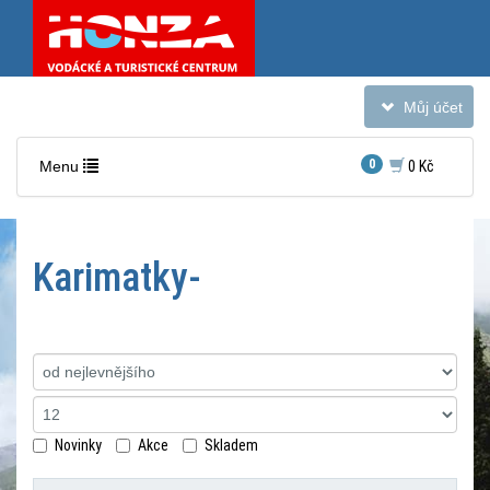
Toggle
Můj účet
navigation
Toggle
0
Menu
0 Kč
navigation
Karimatky-
Nacházíte
Řadit podle:
se
v
sekci:
Karimatky-
Novinky
Akce
Skladem