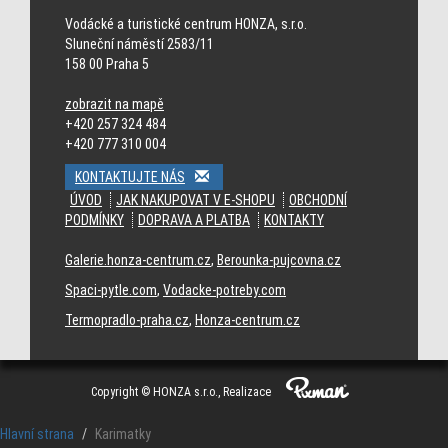
Cincinnati Bengals jerseys
Cleveland Browns jerseys
Dallas Cowboys jerseys
Denver Broncos jerseys
Detroit Lions jerseys
Green Bay Packers jerseys
Vodácké a turistické centrum HONZA, s.r.o.
Houston Texans jerseys
Indianapolis Colts jerseys
Jacksonville Jaguars
Sluneční náměstí 2583/11
jerseys
158 00 Praha 5
zobrazit na mapě
+420 257 324 484
+420 777 310 004
KONTAKTUJTE NÁS
ÚVOD
JAK NAKUPOVAT V E-SHOPU
OBCHODNÍ
PODMÍNKY
DOPRAVA A PLATBA
KONTAKTY
Galerie.honza-centrum.cz
,
Berounka-pujcovna.cz
Spaci-pytle.com
,
Vodacke-potreby.com
Termopradlo-praha.cz
,
Honza-centrum.cz
Copyright © HONZA s.r.o., Realizace
Hlavní strana
Karimatky